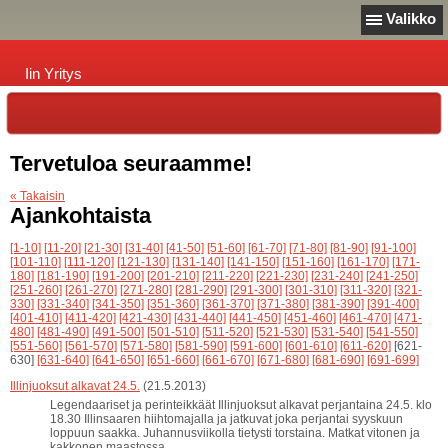
Valikko
Iin Yritys
Tervetuloa seuraamme!
« Takaisin
Ajankohtaista
[1-10]
[11-20]
[21-30]
[31-40]
[41-50]
[51-60]
[61-70]
[71-80]
[81-90]
[91-100]
[101-110]
[111-120]
[121-130]
[131-140]
[141-150]
[151-160]
[161-170]
[171-
180]
[181-190]
[191-200]
[201-210]
[211-220]
[221-230]
[231-240]
[241-250]
[251-260]
[261-270]
[271-280]
[281-290]
[291-300]
[301-310]
[311-320]
[321-
330]
[331-340]
[341-350]
[351-360]
[361-370]
[371-380]
[381-390]
[391-400]
[401-410]
[411-420]
[421-430]
[431-440]
[441-450]
[451-460]
[461-470]
[471-
480]
[481-490]
[491-500]
[501-510]
[511-520]
[521-530]
[531-540]
[541-550]
[551-560]
[561-570]
[571-580]
[581-590]
[591-600]
[601-610]
[611-620]
[621-
630]
[631-640]
[641-650]
[651-660]
[661-670]
[671-680]
[681-690]
[691-699]
Illinjuoksut alkavat 24.5.
(21.5.2013)
Legendaariset ja perinteikkäät Illinjuoksut alkavat perjantaina 24.5. klo
18.30 Illinsaaren hiihtomajalla ja jatkuvat joka perjantai syyskuun
loppuun saakka. Juhannusviikolla tietysti torstaina. Matkat vitonen ja
kakkonen maastossa.