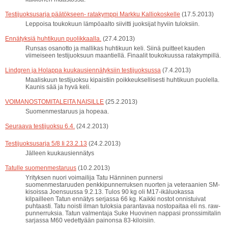
Testijuoksusarja päätökseen- ratakymppi Markku Kalliokoskelle
(17.5.2013)
Leppoisa toukokuun lämpöaalto siivitti juoksijat hyviin tuloksiin.
Ennätyksiä huhtikuun puolikkaalla.
(27.4.2013)
Runsas osanotto ja mallikas huhtikuun keli. Siinä puitteet kauden
viimeiseen testijuoksuun maantiellä. Finaalit toukokuussa ratakympillä.
Lindgren ja Holappa kuukausiennätyksiin testijuoksussa
(7.4.2013)
Maaliskuun testijuoksu kipaistiin poikkeuksellisesti huhtikuun puolella.
Kaunis sää ja hyvä keli.
VOIMANOSTOMITALEITA NAISILLE
(25.2.2013)
Suomenmestaruus ja hopeaa.
Seuraava testijuoksu 6.4.
(24.2.2013)
Testijuoksusarja 5/8 Ii 23.2.13
(24.2.2013)
Jälleen kuukausiennätys
Tatulle suomenmestaruus
(10.2.2013)
Yrityksen nuori voimailija Tatu Hänninen punnersi
suomenmestaruuden penkkipunnerruksen nuorten ja veteraanien SM-
kisoissa Joensuussa 9.2.13. Tulos 90 kg oli M17-ikäluokassa
kilpailleen Tatun ennätys serjassa 66 kg. Kaikki nostot onnistuivat
puhtaasti. Tatu noisti ilman tuloksia parantavaa nostopaitaa eli ns. raw-
punnerruksia. Tatun valmentaja Suke Huovinen nappasi pronssimitalin
sarjassa M60 vedettyään painonsa 83-kiloisiin.