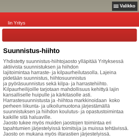
Valikko
Iin Yritys
Suunnistus-hiihto
Yhdistetty suunnistus-hiihtojaosto ylläpitää Yrityksessä
aktiivista suunnistuksen ja hiihdon
lajitoimintaa harraste- ja kilpaurheilutasolla. Lajeina
pidetään suunnistus, hiihtosuunnistus
ja pyöräsuunnistus sekä kilpa- ja harrastehiihto.
Kilpaurheilijoille tarjotaan mahdollisuus kehittyä lajin
kansalliselle huipulle ja kärkitasolle asti.
Harrastesuunnistusta ja -hiihtoa markkinoidaan koko
perheen liikunta- ja ulkoilumuotona järjestämällä
suunnistuksen ja hiihdon koulutus- ja opastustoimintaa
kaikille sitä haluaville.
Jaosto tukee myös muiden jaostojen toimintaa eri
tapahtumien järjestelyissä toimitsija ja muissa tehtävissä.
Jaosto on mukana myös iltarastien järjestelyissä.