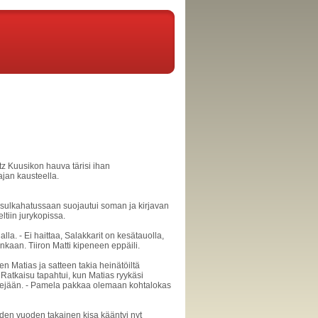
ritz Kuusikon hauva tärisi ihan
ajan kausteella.
s sulkahatussaan suojautui soman ja kirjavan
ltiin jurykopissa.
alla. - Ei haittaa, Salakkarit on kesätauolla,
inkaan. Tiiron Matti kipeneen eppäili.
n Matias ja satteen takia heinätöiltä
 Ratkaisu tapahtui, kun Matias ryykäsi
ejään. - Pamela pakkaa olemaan kohtalokas
hden vuoden takainen kisa kääntyi nyt