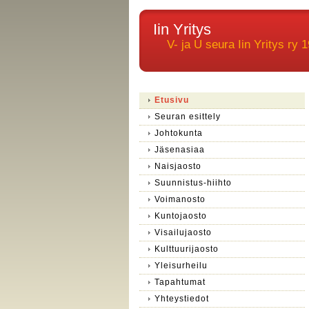
Iin Yritys
V- ja U seura Iin Yritys ry 1
Etusivu
Seuran esittely
Johtokunta
Jäsenasiaa
Naisjaosto
Suunnistus-hiihto
Voimanosto
Kuntojaosto
Visailujaosto
Kulttuurijaosto
Yleisurheilu
Tapahtumat
Yhteystiedot