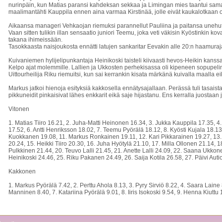
nurinpäin, kun Matias paransi kahdeksan sekkaa ja Limingan mies taantui sama
maalimantähti Kauppila ennen aina varmaa Kirstinää, jolle eivät kaukalotkaan ol
Aikaansa manageri Vehkaojan riemuksi parannellut Pauliina ja paitansa unehutta
Vaan sitten tulikin illan sensaatio juniori Teemu, joka veti väkisin Kyöstinkin kov
takana ihimeissään.
Tasokkaasta naisjoukosta ennätti latujen sankaritar Eevakin alle 20:n haamuraj
Kuivaniemen hylijelipunkantaja Heinikoski taisteli kiivaasti hevos-Heikin kanssa
Kelpo ajat molemmille. Lallien ja Ukkosten perhekisassa oli kipeneen sopupelin 
Uittourheilija Riku riemuitsi, kun sai kerrankin kisata märkänä kuivalla maalla ei
Markus jatkoi hienoja esityksiä kakkosella ennätysajallaan. Perässä tuli tasaist
pikkuneidit pinkaisivat lähes enkkarit eikä saje hijastanu. Ens kerralla juostaa
Vitonen
1. Matias Tiiro 16.21, 2. Juha-Matti Heinonen 16.34, 3. Jukka Kauppila 17.35, 4
17.52, 6. Antti Henriksson 18.02, 7. Teemu Pyörälä 18.12, 8. Kyösti Kujala 18.1
Kuokkanen 19.08, 11. Markus Ronkainen 19.11, 12. Kari Pikkarainen 19.27, 13. 
20.24, 15. Heikki Tiiro 20.30, 16. Juha Hyötylä 21.10, 17. Milla Ollonen 21.14,
Pulkkinen 21.44, 20. Teuvo Lalli 21.45, 21. Anette Lalli 24.09, 22. Saana Ukko
Heinikoski 24.46, 25. Riku Pakanen 24.49, 26. Saija Kotila 26.58, 27. Päivi Auti
Kakkonen
1. Markus Pyörälä 7.42, 2. Perttu Ahola 8.13, 3. Pyry Sirviö 8.22, 4. Saara Laine
Manninen 8.40, 7. Katariina Pyörälä 9.01, 8. Iiris Isokoski 9.54, 9. Henna Kiuttu 