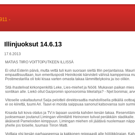
911 -
Illinjuoksut 14.6.13
17.6.2013
MATIAS TIIRO VOITTOPUTKEEN ILLISSÄ
Ei ollut Esterin päivä, mutta vettä tuli kuin suoraan sieltä Illin perjantaissa. Mau
empaattisuuttaan, kun emeritusposti Heinikoski kärvisteli vähisä kamppeissa m
Postimestarilla oli toki kisaa varten omasta takaa lämmittelykoira ja iso olikin.
Sitä ihastelivat kirkonpenkiltä Leke, Lies-miehet ja Nööti. Mukavan paikan mie
sontikan alle. Liekö ollut Gazpromin sponsoroima liikelahja? - Njet bonimai, arve
Vitoselle uskaltautunut Saija pelotteli direktoraattia mahdollisella pitkällä oottoaj
ei oo kiirettä, tuumi Ari. Taavi ei moista saippuaa sanonut katsovansa suin surm
Kisasta tuli kova otatus ja TV:n tapaan uusinta kahden kesän takaa. Reserviläine
juoksemaan joutanut Limingan vilimitähti Heinonen tulivat peräkkäin stadikalle.
äkäisesti Pameloiden kimppuun. Limingan miehen oli jäätävä nuolemaan näpp
yhelle jos toiselle, tuumasi Tiiron Matti.
Voittaja ylsi kesän parhaaseensa ja kakkonen reippaasti alle hölökkörajan. Ka