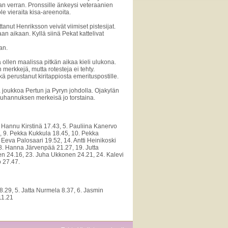
n verran. Pronssille änkeysi veteraanien
e vieraita kisa-areenoita.
nut Henriksson veivät viimiset pistesijat.
aan aikaan. Kyllä siinä Pekat kattelivat
an.
 ollen maalissa pitkän aikaa kieli ulukona.
merkkejä, mutta rotesteja ei tehty.
kä perustanut kiritappiosta emerituspostille.
a joukkoa Pertun ja Pyryn johdolla. Ojakylän
n juhannuksen merkeisä jo torstaina.
. Hannu Kirstinä 17.43, 5. Pauliina Kanervo
3, 9. Pekka Kukkula 18.45, 10. Pekka
Eeva Palosaari 19.52, 14. Antti Heinikoski
 18. Hanna Järvenpää 21.27, 19. Jutta
nen 24.16, 23. Juha Ukkonen 24.21, 24. Kalevi
o 27.47.
 8.29, 5. Jatta Nurmela 8.37, 6. Jasmin
11.21