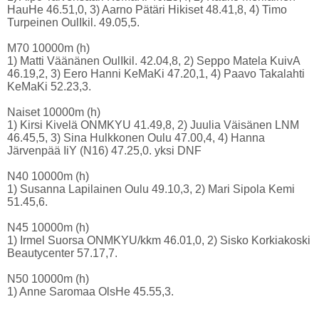
HauHe 46.51,0, 3) Aarno Pätäri Hikiset 48.41,8, 4) Timo
Turpeinen OulIkil. 49.05,5.
M70 10000m (h)
1) Matti Väänänen OulIkil. 42.04,8, 2) Seppo Matela KuivA
46.19,2, 3) Eero Hanni KeMaKi 47.20,1, 4) Paavo Takalahti
KeMaKi 52.23,3.
Naiset 10000m (h)
1) Kirsi Kivelä ONMKYU 41.49,8, 2) Juulia Väisänen LNM
46.45,5, 3) Sina Hulkkonen Oulu 47.00,4, 4) Hanna
Järvenpää IiY (N16) 47.25,0. yksi DNF
N40 10000m (h)
1) Susanna Lapilainen Oulu 49.10,3, 2) Mari Sipola Kemi
51.45,6.
N45 10000m (h)
1) Irmel Suorsa ONMKYU/kkm 46.01,0, 2) Sisko Korkiakoski
Beautycenter 57.17,7.
N50 10000m (h)
1) Anne Saromaa OlsHe 45.55,3.