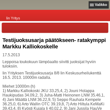
Valikko
Iin Yritys
Testijuoksusarja päätökseen- ratakymppi
Markku Kalliokoskelle
17.5.2013
Leppoisa toukokuun lämpöaalto siivitti juoksijat hyviin
tuloksiin.
Iin Yrityksen Testijuoksusarja 8/8 Iin Keskusurheilukenttä
16.5. 2013. 10000m radalla.
Miehet 10000m (h)
1) Markku Kalliokoski JKU 33.25,4, 2) Jouni Holappa
Haukipudas 34.09,2, 3) Juha-Matti Heinonen LNM 35.46,1,
4) Jani Määttä LNM 36.22,9, 5) Seppo Rauhala Kempele
36.25,0, 6) Arto Wallin OTC 39.19,8, 7) Arto Hiltula KeMaKi
39.43,4, 8) Kyösti Kujala Ii 40.02,2, 9) Jani Jussila HauVe