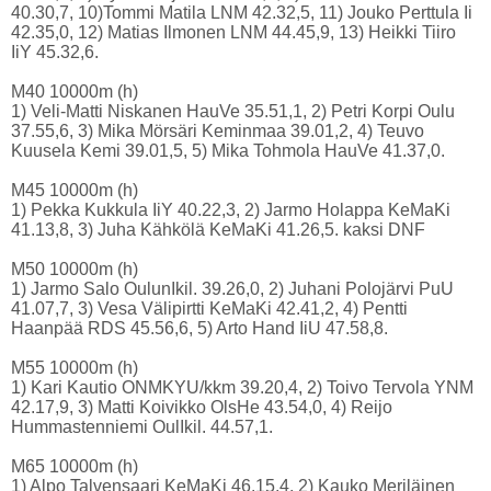
40.30,7, 10)Tommi Matila LNM 42.32,5, 11) Jouko Perttula Ii
42.35,0, 12) Matias Ilmonen LNM 44.45,9, 13) Heikki Tiiro
IiY 45.32,6.
M40 10000m (h)
1) Veli-Matti Niskanen HauVe 35.51,1, 2) Petri Korpi Oulu
37.55,6, 3) Mika Mörsäri Keminmaa 39.01,2, 4) Teuvo
Kuusela Kemi 39.01,5, 5) Mika Tohmola HauVe 41.37,0.
M45 10000m (h)
1) Pekka Kukkula IiY 40.22,3, 2) Jarmo Holappa KeMaKi
41.13,8, 3) Juha Kähkölä KeMaKi 41.26,5. kaksi DNF
M50 10000m (h)
1) Jarmo Salo OulunIkil. 39.26,0, 2) Juhani Polojärvi PuU
41.07,7, 3) Vesa Välipirtti KeMaKi 42.41,2, 4) Pentti
Haanpää RDS 45.56,6, 5) Arto Hand IiU 47.58,8.
M55 10000m (h)
1) Kari Kautio ONMKYU/kkm 39.20,4, 2) Toivo Tervola YNM
42.17,9, 3) Matti Koivikko OlsHe 43.54,0, 4) Reijo
Hummastenniemi OulIkil. 44.57,1.
M65 10000m (h)
1) Alpo Talvensaari KeMaKi 46.15,4, 2) Kauko Meriläinen