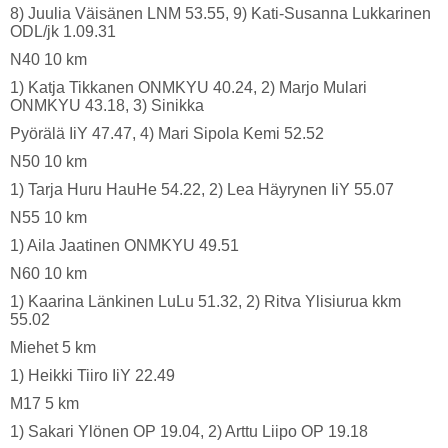
8) Juulia Väisänen LNM 53.55, 9) Kati-Susanna Lukkarinen
ODL/jk 1.09.31
N40 10 km
1) Katja Tikkanen ONMKYU 40.24, 2) Marjo Mulari
ONMKYU 43.18, 3) Sinikka
Pyörälä IiY 47.47, 4) Mari Sipola Kemi 52.52
N50 10 km
1) Tarja Huru HauHe 54.22, 2) Lea Häyrynen IiY 55.07
N55 10 km
1) Aila Jaatinen ONMKYU 49.51
N60 10 km
1) Kaarina Länkinen LuLu 51.32, 2) Ritva Ylisiurua kkm
55.02
Miehet 5 km
1) Heikki Tiiro IiY 22.49
M17 5 km
1) Sakari Ylönen OP 19.04, 2) Arttu Liipo OP 19.18