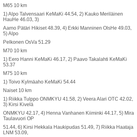
M65 10 km
1) Alpo Talvensaari KeMaKi 44.54, 2) Kauko Meriläinen
HauHe 46.03, 3)
Aarno Pätäri Hikiset 48.39, 4) Erkki Manninen OlsHe 49.03,
5) Alpo
Pelkonen OsVa 51.29
M70 10 km
1) Eero Hanni KeMaKi 46.17, 2) Paavo Takalahti KeMaKi
53.37
M75 10 km
1) Toivo Kylmäaho KeMaKi 54.44
Naiset 10 km
1) Riikka Tulppo ONMKYU 41.58, 2) Veera Alari OTC 42.02,
3) Kirsi Kivelä
ONMKYU 42.17, 4) Henna Vanhanen Kiiminki 44.17, 5) Mira
Taulavuori OP
51.44, 6) Kirsi Hekkala Haukipudas 51.49, 7) Riikka Haataja
LNM 53.09,