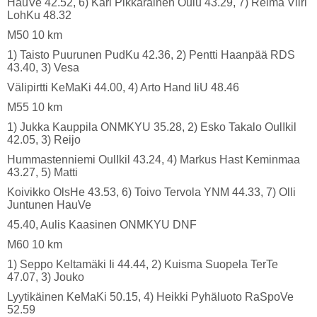
HauVe 42.52, 6) Kari Pikkarainen Oulu 43.29, 7) Reima Viiri
LohKu 48.32
M50 10 km
1) Taisto Puurunen PudKu 42.36, 2) Pentti Haanpää RDS
43.40, 3) Vesa
Välipirtti KeMaKi 44.00, 4) Arto Hand IiU 48.46
M55 10 km
1) Jukka Kauppila ONMKYU 35.28, 2) Esko Takalo OulIkil
42.05, 3) Reijo
Hummastenniemi OulIkil 43.24, 4) Markus Hast Keminmaa
43.27, 5) Matti
Koivikko OlsHe 43.53, 6) Toivo Tervola YNM 44.33, 7) Olli
Juntunen HauVe
45.40, Aulis Kaasinen ONMKYU DNF
M60 10 km
1) Seppo Keltamäki Ii 44.44, 2) Kuisma Suopela TerTe
47.07, 3) Jouko
Lyytikäinen KeMaKi 50.15, 4) Heikki Pyhäluoto RaSpoVe
52.59