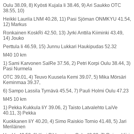
Oulu 38.09, 8) Kyösti Kujala Ii 38.46, 9) Ari Saukko OTC
38.55, 10)
Heikki Laurila LNM 40.28, 11) Pasi Sjöman ONMKYU 41.54,
12) Markus
Ronkainen KoskRi 42.50, 13) Jyrki Anttila Kiiminki 43.49,
14) Jouko
Perttula Ii 46.59, 15) Junnu Lukkari Haukipudas 52.32
M40 10 km
1) Sami Karvonen SalRe 37.56, 2) Petri Korpi Oulu 38.44, 3)
Pasi Nurmela
OTC 39.01, 4) Teuvo Kuusela Kemi 39.07, 5) Mika Mörsäri
Keminmaa 39.37,
6) Sampo Lassila Tyrnävä 45.54, 7) Pauli Holmi Oulu 47.23
M45 10 km
1) Pekka Kukkula IiY 39.06, 2) Taisto Latvalehto LaiVe
40.11, 3) Pekka
Kuokkanen IiY 40.20, 4) Simo Raiskio Tornio 41.48, 5) Jari
Meriläinen