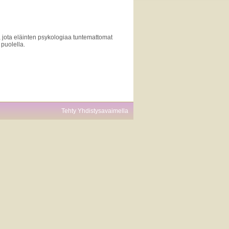
, jota eläinten psykologiaa tuntemattomat
 puolella.
Tehty Yhdistysavaimella