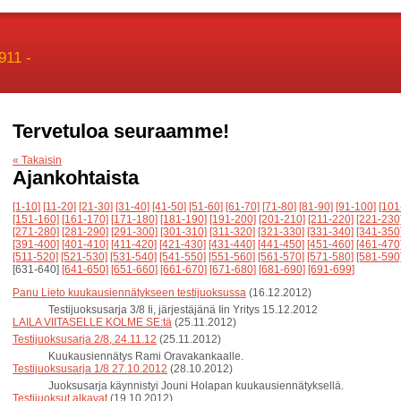
911 -
Tervetuloa seuraamme!
« Takaisin
Ajankohtaista
[1-10]
[11-20]
[21-30]
[31-40]
[41-50]
[51-60]
[61-70]
[71-80]
[81-90]
[91-100]
[101
[151-160]
[161-170]
[171-180]
[181-190]
[191-200]
[201-210]
[211-220]
[221-230
[271-280]
[281-290]
[291-300]
[301-310]
[311-320]
[321-330]
[331-340]
[341-350
[391-400]
[401-410]
[411-420]
[421-430]
[431-440]
[441-450]
[451-460]
[461-470
[511-520]
[521-530]
[531-540]
[541-550]
[551-560]
[561-570]
[571-580]
[581-590
[631-640]
[641-650]
[651-660]
[661-670]
[671-680]
[681-690]
[691-699]
Panu Lieto kuukausiennätykseen testijuoksussa
(16.12.2012)
Testijuoksusarja 3/8 Ii, järjestäjänä Iin Yritys 15.12.2012
LAILA VIITASELLE KOLME SE:tä
(25.11.2012)
Testijuoksusarja 2/8, 24.11.12
(25.11.2012)
Kuukausiennätys Rami Oravakankaalle.
Testijuoksusarja 1/8 27.10.2012
(28.10.2012)
Juoksusarja käynnistyi Jouni Holapan kuukausiennätyksellä.
Testijuoksut alkavat
(19.10.2012)