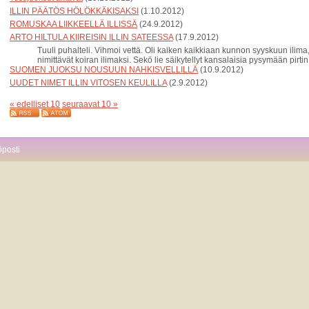
ILLIN PÄÄTÖS HÖLÖKKÄKISAKSI
(1.10.2012)
ROMUSKAA LIIKKEELLÄ ILLISSÄ
(24.9.2012)
ARTO HILTULA KIIREISIN ILLIN SATEESSA
(17.9.2012)
Tuuli puhalteli. Vihmoi vettä. Oli kaiken kaikkiaan kunnon syyskuun ilima
nimittävät koiran ilimaksi. Sekö lie säikytellyt kansalaisia pysymään pirtin
SUOMEN JUOKSU NOUSUUN NAHKISVELLILLÄ
(10.9.2012)
UUDET NIMET ILLIN VITOSEN KEULILLA
(2.9.2012)
« edelliset 10
seuraavat 10 »
öposti