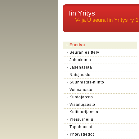
Iin Yritys
V- ja U seura Iin Yritys ry 1
Etusivu
Seuran esittely
Johtokunta
Jäsenasiaa
Naisjaosto
Suunnistus-hiihto
Voimanosto
Kuntojaosto
Visailujaosto
Kulttuurijaosto
Yleisurheilu
Tapahtumat
Yhteystiedot