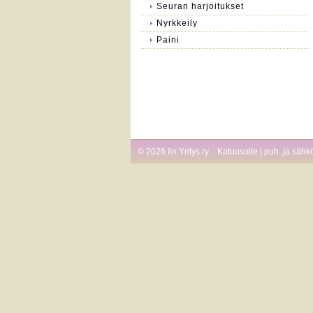
Seuran harjoitukset
Nyrkkeily
Paini
©
2026 Iin Yritys ry.
Katuosoite | puh. ja sähk