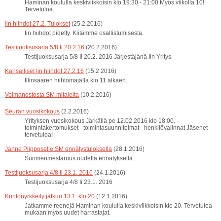
Haminan koululla keskiviikkoisin klo 19:30 - 21:00 Myös viikolla 10!
Tervetuloa.
Iin hiihdot 27.2. Tulokset
(25.2.2016)
Iin hiihdot pidetty. Kiitämme osallistumisesta.
Testijuoksusarja 5/8 Ii 20.2.16
(20.2.2016)
Testijuoksusarja 5/8 Ii 20.2. 2016 Järjestäjänä Iin Yritys
Kansalliset Iin hiihdot 27.2.16
(15.2.2016)
Illinsaaren hiihtomajalla klo 11 alkaen.
Voimanostosta SM mitaleita
(10.2.2016)
Seuran vuosikokous
(2.2.2016)
Yrityksen vuosikokous Järkällä pe 12.02.2016 klo 18:00. -
toimintakertomukset - toimintasuunnitelmat - henkilövalinnat Jäsenet
tervetuloa!
Janne Piipposelle SM ennätystuloksella
(28.1.2016)
Suomenmestaruus uudella ennätyksellä.
Testijuoksusarja 4/8 Ii 23.1. 2016
(24.1.2016)
Testijuoksusarja 4/8 Ii 23.1. 2016
Kuntonyrkkeily jatkuu 13.1. klo 20
(12.1.2016)
Jatkamme reenejä Haminan koululla keskiviikkoisin klo 20. Tervetuloa
mukaan myös uudet harrastajat.