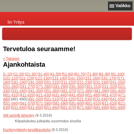
Valikko
Iin Yritys
Tervetuloa seuraamme!
« Takaisin
Ajankohtaista
[1-10]
[11-20]
[21-30]
[31-40]
[41-50]
[51-60]
[61-70]
[71-80]
[81-90]
[91-100]
[101-110]
[111-120]
[121-130]
[131-140]
[141-150]
[151-160]
[161-170]
[171-
180]
[181-190]
[191-200]
[201-210]
[211-220]
[221-230]
[231-240]
[241-250]
[251-260]
[261-270]
[271-280]
[281-290]
[291-300]
[301-310]
[311-320]
[321-
330]
[331-340]
[341-350]
[351-360]
[361-370]
[371-380]
[381-390]
[391-400]
[401-410]
[411-420]
[421-430]
[431-440]
[441-450]
[451-460]
[461-470]
[471-
480]
[481-490]
[491-500]
[501-510]
[511-520]
[521-530]
[531-540]
[541-550]
[551-560]
[561-570]
[571-580]
[581-590]
[591-600]
[601-610]
[611-620]
[621-
630]
[631-640]
[641-650]
[651-660]
[661-670]
[671-680]
[681-690]
[691-699]
AM sprintti lähestyy
(9.3.2016)
Kilpailukutsu julkaistu suunnistus sivuilla
Kuntonyrkkeily kevätkaudella
(9.3.2016)