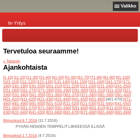
Valikko
Iin Yritys
Tervetuloa seuraamme!
« Takaisin
Ajankohtaista
[1-10]
[11-20]
[21-30]
[31-40]
[41-50]
[51-60]
[61-70]
[71-80]
[81-90]
[91-100]
[101-110]
[111-120]
[121-130]
[131-140]
[141-150]
[151-160]
[161-170]
[171-
180]
[181-190]
[191-200]
[201-210]
[211-220]
[221-230]
[231-240]
[241-250]
[251-260]
[261-270]
[271-280]
[281-290]
[291-300]
[301-310]
[311-320]
[321-
330]
[331-340]
[341-350]
[351-360]
[361-370]
[371-380]
[381-390]
[391-400]
[401-410]
[411-420]
[421-430]
[431-440]
[441-450]
[451-460]
[461-470]
[471-
480]
[481-490]
[491-500]
[501-510]
[511-520]
[521-530]
[531-540]
[541-550]
[551-560]
[561-570]
[571-580]
[581-590]
[591-600]
[601-610]
[611-620]
[621-
630]
[631-640]
[641-650]
[651-660]
[661-670]
[671-680]
[681-690]
[691-699]
Illinjuoksut 8.7.2016
(11.7.2016)
PYHÄN HENGEN TEMPPELIT LIIKKEESSÄ ILLISSÄ
Illinjuoksut 1.7.2016
(4.7.2016)