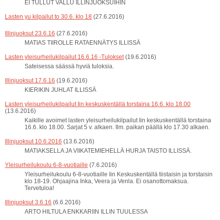
EI TULLUT VALLU ILLINJUOKSUIHIN
Lasten yu kilpailut to 30.6. klo 18
(27.6.2016)
Illinjuoksut 23.6.16
(27.6.2016)
MATIAS TIIROLLE RATAENNÄTYS ILLISSÄ
Lasten yleisurheilukilpailut 16.6.16 -Tulokset
(19.6.2016)
Sateisessa säässä hyviä tuloksia.
Illinjuoksut 17.6.16
(19.6.2016)
KIERIKIN JUHLAT ILLISSÄ
Lasten yleisurheilukilpailut Iin keskuskentällä torstaina 16.6. klo 18.00
(13.6.2016)
Kaikille avoimet lasten yleisurheilukilpailut Iin keskuskentällä torstaina
16.6. klo 18.00. Sarjat 5 v. alkaen. Ilm. paikan päällä klo 17.30 alkaen.
Illinjuoksut 10.6.2016
(13.6.2016)
MATIAKSELLA JA VIIKATEMIEHELLÄ HURJA TAISTO ILLISSÄ.
Yleisurheilukoulu 6-8-vuotiaille
(7.6.2016)
Yleisurheilukoulu 6-8-vuotiaille Iin Keskuskentällä tiistaisin ja torstaisin
klo 18-19. Ohjaajina Inka, Veera ja Venla. Ei osanottomaksua.
Tervetuloa!
Illinjuoksut 3.6.16
(6.6.2016)
ARTO HILTULA ENKKARIIN ILLIN TUULESSA