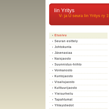
Iin Yritys
V- ja U seura Iin Yritys ry 1
Etusivu
Seuran esittely
Johtokunta
Jäsenasiaa
Naisjaosto
Suunnistus-hiihto
Voimanosto
Kuntojaosto
Visailujaosto
Kulttuurijaosto
Yleisurheilu
Tapahtumat
Yhteystiedot