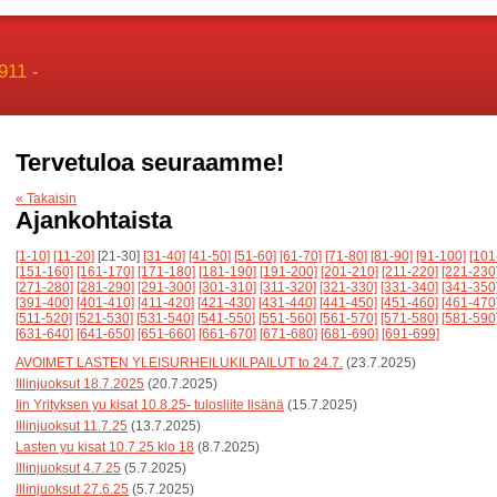
911 -
Tervetuloa seuraamme!
« Takaisin
Ajankohtaista
[1-10]
[11-20]
[21-30]
[31-40]
[41-50]
[51-60]
[61-70]
[71-80]
[81-90]
[91-100]
[101
[151-160]
[161-170]
[171-180]
[181-190]
[191-200]
[201-210]
[211-220]
[221-230
[271-280]
[281-290]
[291-300]
[301-310]
[311-320]
[321-330]
[331-340]
[341-350
[391-400]
[401-410]
[411-420]
[421-430]
[431-440]
[441-450]
[451-460]
[461-470
[511-520]
[521-530]
[531-540]
[541-550]
[551-560]
[561-570]
[571-580]
[581-590
[631-640]
[641-650]
[651-660]
[661-670]
[671-680]
[681-690]
[691-699]
AVOIMET LASTEN YLEISURHEILUKILPAILUT to 24.7.
(23.7.2025)
Illinjuoksut 18.7.2025
(20.7.2025)
Iin Yrityksen yu kisat 10.8.25- tulosliite lisänä
(15.7.2025)
Illinjuoksut 11.7.25
(13.7.2025)
Lasten yu kisat 10.7.25 klo 18
(8.7.2025)
Illinjuoksut 4.7.25
(5.7.2025)
Illinjuoksut 27.6.25
(5.7.2025)