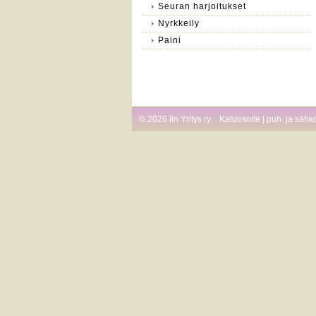
Seuran harjoitukset
Nyrkkeily
Paini
©
2026 Iin Yritys ry.
Katuosoite | puh. ja sähk