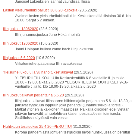
Janoiset Lakeuksien isännät vauhdissa Illissä
Lasten yleisurheilukilpailut ti 30.6.20 -tuloksia
(23.6.2020)
Avoimet lasten yleisurheilukilpailut Iin Keskuskentällä tiistaina 30.6. klo
18.00. Sarjat 5 v. alkaen.
Illinjuoksut 18062020
(23.6.2020)
Illin juhannusjuoksu Juho Hökän heiniä
Illinjuoksut 12062020
(15.6.2020)
Jouni Holapan huikea come back Illinjuoksussa
Ilinjuoksut 5.6.2020
(10.6.2020)
Viikatemiehet pääosissa Illin avauksessa
Yleisurheilukoulu ja yu harjoitukset alkavat
(29.5.2020)
YLEISURHEILUKOULU Iin Keskuskentällä 6-8-vuotiaille ti. ja to.klo
18.00 - 19.00, alkaa 2.6. 2020 YLEISURHEILUHARJOITUKSET 9-16-
vuotiaille ti. ja to. klo 18.00-19.30, alkaa 2.6. 2020
Illinjuoksut alkavat perjantaina 5.6.20
(29.5.2020)
Illinjuoksut alkavat Illinsaaren hiihtomajalla perjantaina 5.6. klo 18.30 ja
jatkuvat syyskuun loppuun joka perjantai (juhannusviikolla torstai).
Matkat vitonen ja kakkonen maastossa. Paikalla olijoiden edellytetään
pitävän turvavälit ja huolehtivan käsien pesusta/desinfioimisesta.
Sisätiloissa käytössä vain vessat.
Huhtikuun testijuoksu 25.4.20 -PERUTTU!
(31.3.2020)
Korona pandemiasta johtuen testijuoksu myös huhtikuussa on peruttu!