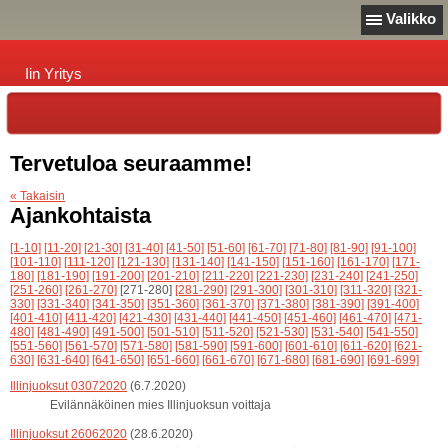
Valikko
Iin Yritys
Tervetuloa seuraamme!
« Takaisin
Ajankohtaista
[1-10]
[11-20]
[21-30]
[31-40]
[41-50]
[51-60]
[61-70]
[71-80]
[81-90]
[91-100]
[101-110]
[111-120]
[121-130]
[131-140]
[141-150]
[151-160]
[161-170]
[171-
180]
[181-190]
[191-200]
[201-210]
[211-220]
[221-230]
[231-240]
[241-250]
[251-260]
[261-270]
[271-280]
[281-290]
[291-300]
[301-310]
[311-320]
[321-
330]
[331-340]
[341-350]
[351-360]
[361-370]
[371-380]
[381-390]
[391-400]
[401-410]
[411-420]
[421-430]
[431-440]
[441-450]
[451-460]
[461-470]
[471-
480]
[481-490]
[491-500]
[501-510]
[511-520]
[521-530]
[531-540]
[541-550]
[551-560]
[561-570]
[571-580]
[581-590]
[591-600]
[601-610]
[611-620]
[621-
630]
[631-640]
[641-650]
[651-660]
[661-670]
[671-680]
[681-690]
[691-699]
Illinjuoksut 03072020
(6.7.2020)
Evilännäköinen mies Illinjuoksun voittaja
Illinjuoksut 26062020
(28.6.2020)